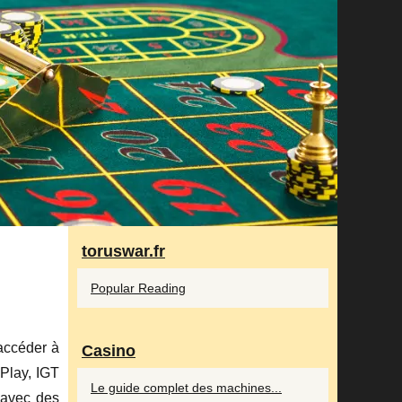
toruswar.fr
Popular Reading
accéder à
Casino
Play, IGT
Le guide complet des machines...
, avec des