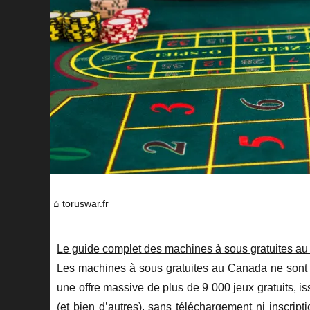
toruswar.fr
Le guide complet des machines à sous gratuites au C
Les machines à sous gratuites au Canada ne sont 
une offre massive de plus de 9 000 jeux gratuits,
(et bien d’autres), sans téléchargement ni inscrip