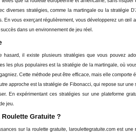
, telles que la roulette européenne et américaine, sans risquer
ec diverses stratégies, comme la martingale ou la stratégie D'
us. En vous exerçant régulièrement, vous développerez un œil a
e succès dans un environnement de jeu réel.
e
e hasard, il existe plusieurs stratégies que vous pouvez ado
s les plus populaires est la stratégie de la martingale, où vo
gagniez. Cette méthode peut être efficace, mais elle comporte
autre approche est la stratégie de Fibonacci, qui repose sur un
r. En expérimentant ces stratégies sur une plateforme gratu
de jeu.
Roulette Gratuite ?
ances sur la roulette gratuite, laroulettegratuite.com est une