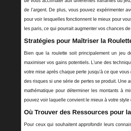
de vous acclimater aux différentes variantes du jeu
de l'argent. De plus, vous pouvez expérimenter av
pour voir lesquelles fonctionnent le mieux pour vo
les paris, ce qui pourrait augmenter vos chances d
Stratégies pour Maîtriser la Roulett
Bien que la roulette soit principalement un jeu d
maximiser vos gains potentiels. L'une des technique
votre mise après chaque perte jusqu'à ce que vous 
des risques si une série de pertes se produit. Une 
mathématique pour déterminer les montants à mise
pouvez voir laquelle convient le mieux à votre style 
Où Trouver des Ressources pour la 
Pour ceux qui souhaitent approfondir leurs connaiss