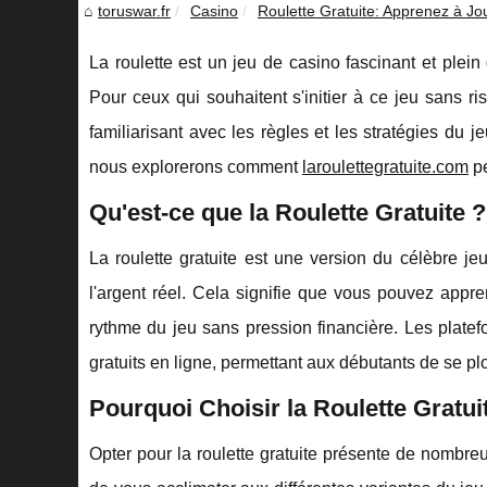
toruswar.fr
Casino
Roulette Gratuite: Apprenez à J
La roulette est un jeu de casino fascinant et plei
Pour ceux qui souhaitent s'initier à ce jeu sans ri
familiarisant avec les règles et les stratégies du 
nous explorerons comment
laroulettegratuite.com
pe
Qu'est-ce que la Roulette Gratuite ?
La roulette gratuite est une version du célèbre j
l'argent réel. Cela signifie que vous pouvez appren
rythme du jeu sans pression financière. Les platef
gratuits en ligne, permettant aux débutants de se plo
Pourquoi Choisir la Roulette Gratui
Opter pour la roulette gratuite présente de nombre