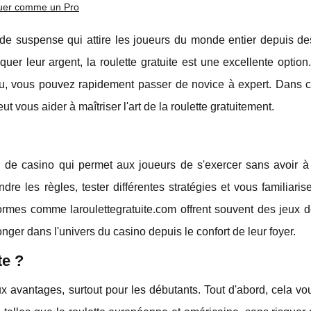
ouer comme un Pro
n de suspense qui attire les joueurs du monde entier depuis de
squer leur argent, la roulette gratuite est une excellente optio
jeu, vous pouvez rapidement passer de novice à expert. Dans ce
ut vous aider à maîtriser l'art de la roulette gratuitement.
eu de casino qui permet aux joueurs de s'exercer sans avoir à
dre les règles, tester différentes stratégies et vous familiaris
ormes comme laroulettegratuite.com offrent souvent des jeux d
nger dans l'univers du casino depuis le confort de leur foyer.
te ?
ux avantages, surtout pour les débutants. Tout d'abord, cela v